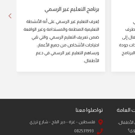
برن
برنامج التعليم غير الرسمي
تُن
ي
يُعرف التعليم غير الرسمي على أنه الأنشطة
تحق
 طرف
التعليمية المنظمة والمستدامة وغير الواقعة
وال
فال إلى
ضمن تعريف التعليم الرسمي، والتي تلبي
الأ
ذات جودة
احتياجات الأشخاص من جميع الأعمار،
الو
لبرنامج
ويساهم التعليم غير الرسمي في دعم
مش
الأطفال.
 العامة
تواصلوا معنا
فلسطين - غزة - دير البلح - شارع ترزي
الأطفال،
وى؟
082531993