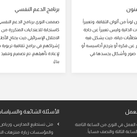
برنامج الدعم النفسي
فنون
صممت النوى برنامج الدعم النفس
ن لوناً من ألوان الثقافة، وتعبيراً
كاستجابة للاعتداءات المتكررة من
ت الذاتية وليس تعبيراً عن حاجة
الاحتلال الإسرائيلي حيث يحتاج الأط
تطلّبات حياته، حيث يشكل فيه
إشراكهم في برامج ثقافية تربوية 
بر عن فكره أو يترجم أحاسيسه أو
لإعادة تأهيلهم، تم تصميم وتنفيذ ا
ن صور وأشكال يجسدها في
بناءً.
لعمل
الأسئلة الشائعة والسياسات
متى تستطيع المدارس، ورياض 
لعمل في النوى من الساعة الثامنة
لساعة الثالثة والنصف مساءاً .
والمؤسسات زيارة منتزهات الن