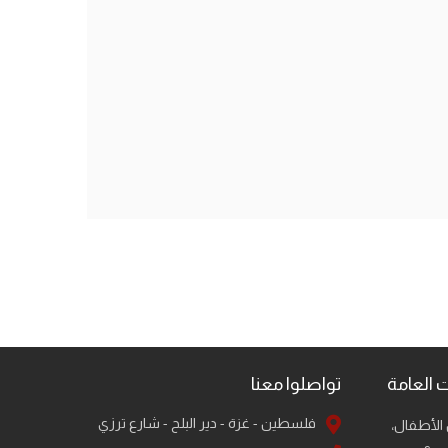
 العامة
تواصلوا معنا
فلسطين - غزة - دير البلح - شارع ترزي
الأطفال،