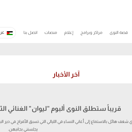
عرب
قصة النوى
مراكز وبرامج
إعلام
منصات
اتصل بنا
آخر الأخبار
قريباً ستطلق النوى ألبوم "ليوان" الغنائي الثا
ي شغف هائل بالاستماع إلى أغاني النساء في الليالي التي تسبق الأفراح في دير 
يجلسنني بجانبهن.