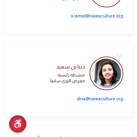
s.ismail@nawaculture.org
دينا بن سعيد
منشطة رئيسية
معرض النوى-سابقاً
dina@nawaculture.org