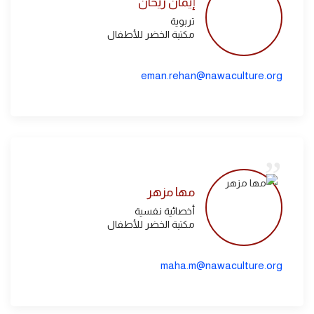
إيمان ريحان
تربوية
مكتبة الخضر للأطفال
eman.rehan@nawaculture.org
مها مزهر
أخصائية نفسية
مكتبة الخضر للأطفال
maha.m@nawaculture.org