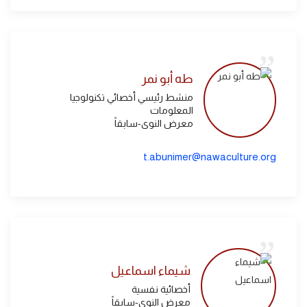
طه أبو نمر
منشط رئيسي أخصائي تكنولوجيا
المعلومات
معرض النوى-سابقاً
t.abunimer@nawaculture.org
شيماء اسماعيل
أخصائية نفسية
معرض النوى-سابقاً