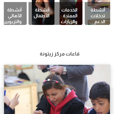
أنشطة
الخدمات
أنشطة
أنشطة
تدخلات
الممتدة
الأطفال
الأهالي
الدعم
والزيارات
والتربويين/
النفسي
ات
قاعات مركز زيتونة