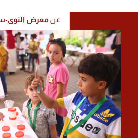
عن
معرض النوى-ساب