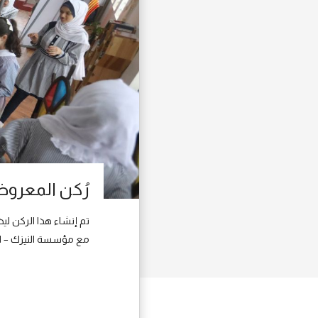
رُكن المعروض
تم إنشاء هذا الركن لي
مع مؤسسة النيزك – ا