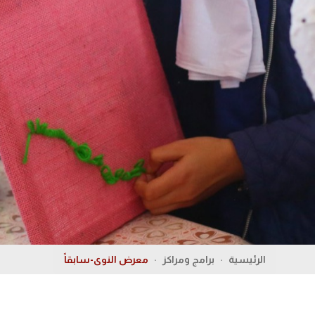
الرئيسية
برامج ومراكز
معرض النوى-سابقاً